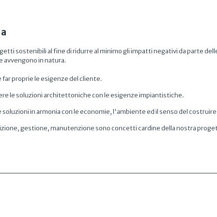
ia
getti sostenibili al fine di ridurre al minimo gli impatti negativi da parte d
che avvengono in natura.
 far proprie le esigenze del cliente.
ere le soluzioni architettoniche con le esigenze impiantistiche.
soluzioni in armonia con le economie, l'ambiente ed il senso del costruire 
ruizione, gestione, manutenzione sono concetti cardine della nostra proge