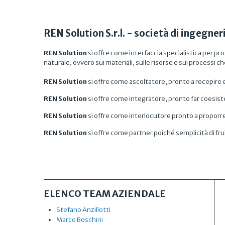
REN Solution S.r.l. - società di ingegner
REN Solution
si offre come interfaccia specialistica per pro
naturale, ovvero sui materiali, sulle risorse e sui processi 
REN Solution
si offre come ascoltatore, pronto a recepire e
REN Solution
si offre come integratore, pronto far coesist
REN Solution
si offre come interlocutore pronto a proporre 
REN Solution
si offre come partner poiché semplicità di f
ELENCO TEAM AZIENDALE
Stefano Anzillotti
Marco Boschini